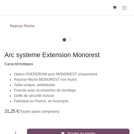
Se rendre au contenu
Repose Fleche
Arc systeme Extension Monorest
Caractéristiques
Option OVERDRAW pour MONOREST uniquement.
Repose-flèche MONOREST non fourni.
Taille unique, ambidextre.
Fournie avec accessoires de montage.
Griffe de sécurité incluse.
Fabriqué en France, en Auvergne.
31,25
€
(Toutes taxes comprises)
Ajouter au panier