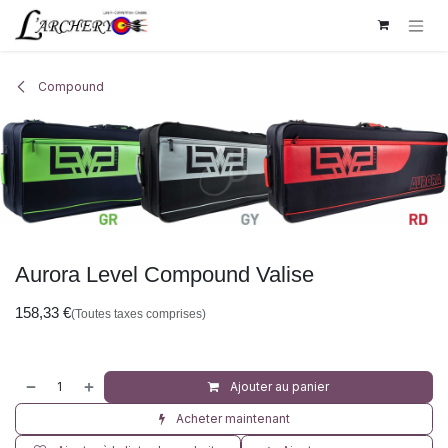
Se rendre au contenu
Compound
Aurora Level Compound Valise
158,33
€
(Toutes taxes comprises)
Ajouter au panier
Acheter maintenant