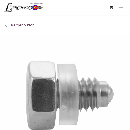
Se rendre au contenu
Berger button