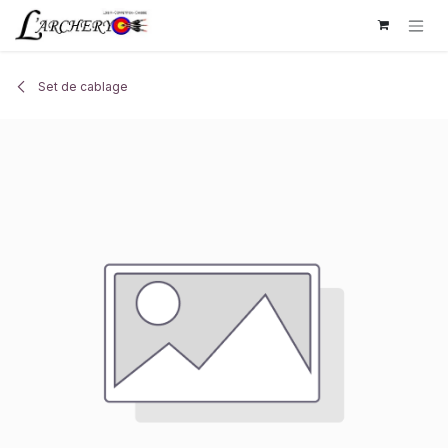
Se rendre au contenu
Set de cablage