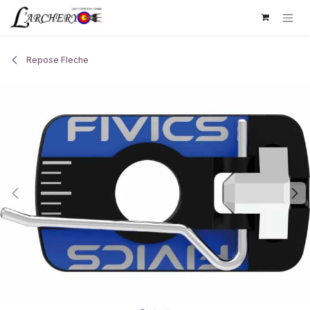
Se rendre au contenu
Repose Fleche